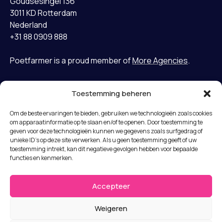
Goudsesingel 136
3011 KD Rotterdam
Nederland
+31 88 0909 888
Poetfarmer is a proud member of
More Agencies
.
Toestemming beheren
Home
LinkedIn
Om de beste ervaringen te bieden, gebruiken we technologieën zoals cookies
Gevallen
Bluesky
om apparaatinformatie op te slaan en/of te openen. Door toestemming te
Diensten
geven voor deze technologieën kunnen we gegevens zoals surfgedrag of
unieke ID's op deze site verwerken. Als u geen toestemming geeft of uw
Missie
Algemene voorwaarden
toestemming intrekt, kan dit negatieve gevolgen hebben voor bepaalde
Team
functies en kenmerken.
Privacyverklaring
Nieuws
Disclaimer
Jobs
Accepteer
Submit a complaint
Neem contact op met
Weigeren