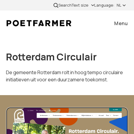
Skip to content
Search
Text size
Language:
NL
Menu
Close
Rotterdam Circulair
Home
De gemeente Rotterdam rolt in hoog tempo circulaire
initiatieven uit voor een duurzamere toekomst.
Gevallen
Diensten