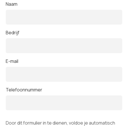
Missie
Naam
Team
Bedrijf
Nieuws
E-mail
Jobs
2
Telefoonnummer
Neem contact op met
Door dit formulier in te dienen, voldoe je automatisch