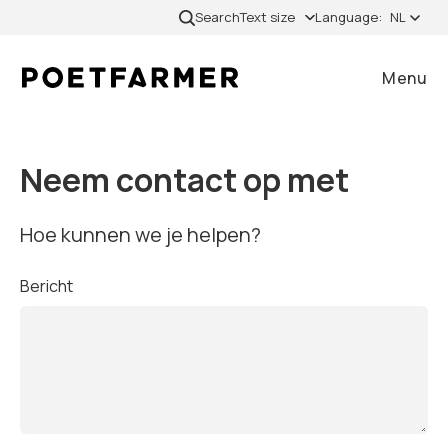
Skip to content
Search
Text size
Language:
NL
Menu
Close
Neem contact op met
Home
Hoe kunnen we je helpen?
Bericht
Gevallen
Diensten