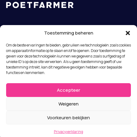
hello@poetfarmer.com
Toestemming beheren
Om de beste ervaringen te bieden, gebruiken we technologieën zoals cookies
Het Industriegebouw
om apparaatinformatie op te slaan en/of te openen. Door toestemming te
geven voor deze technologieën kunnen we gegevens zoals surfgedrag of
Goudsesingel 136
unieke ID's op deze site verwerken. Als u geen toestemming geeft of uw
3011 KD Rotterdam
toestemming intrekt, kan dit negatieve gevolgen hebben voor bepaalde
Nederland
functies en kenmerken.
+31 88 0909 888
Accepteer
Poetfarmer is a proud member of
More Agencies
.
Weigeren
Voorkeuren bekijken
Home
LinkedIn
Gevallen
Bluesky
Privacyverklaring