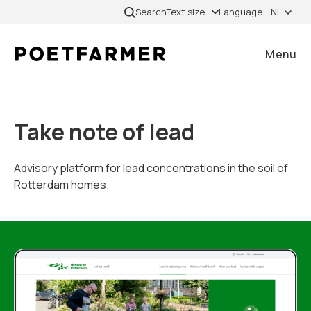
Skip to content
Search
Text size
Language:
NL
Menu
Close
Take note of lead
Home
Advisory platform for lead concentrations in the soil of
Rotterdam homes.
Gevallen
Diensten