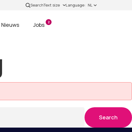
Search
Text size
Language:
NL
2
Nieuws
Jobs
g
Search