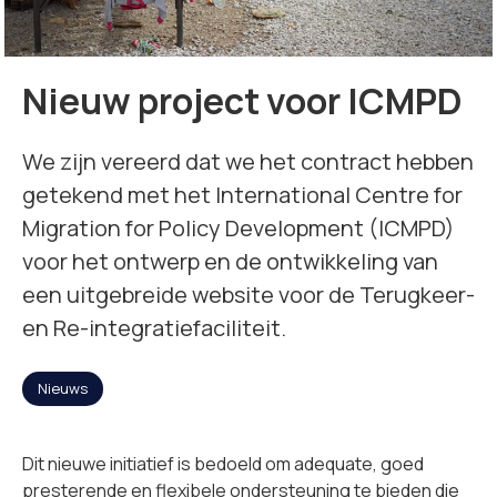
Missie
Nieuw project voor ICMPD
Team
We zijn vereerd dat we het contract hebben
Nieuws
getekend met het International Centre for
Migration for Policy Development (ICMPD)
voor het ontwerp en de ontwikkeling van
Jobs
2
een uitgebreide website voor de Terugkeer-
en Re-integratiefaciliteit.
Neem contact op met
Nieuws
Dit nieuwe initiatief is bedoeld om adequate, goed
presterende en flexibele ondersteuning te bieden die