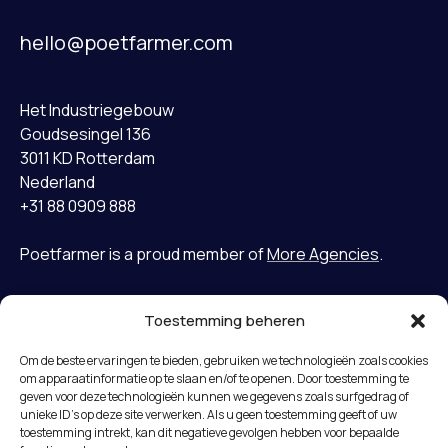
hello@poetfarmer.com
Het Industriegebouw
Goudsesingel 136
3011 KD Rotterdam
Nederland
+31 88 0909 888
Poetfarmer is a proud member of
More Agencies
.
Toestemming beheren
Home
LinkedIn
Om de beste ervaringen te bieden, gebruiken we technologieën zoals cookies
Gevallen
Bluesky
om apparaatinformatie op te slaan en/of te openen. Door toestemming te
Diensten
geven voor deze technologieën kunnen we gegevens zoals surfgedrag of
unieke ID's op deze site verwerken. Als u geen toestemming geeft of uw
Missie
Algemene voorwaarden
toestemming intrekt, kan dit negatieve gevolgen hebben voor bepaalde
Team