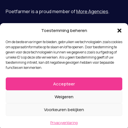
Poetfarmer is a proud member of
More Agencies
.
Toestemming beheren
Home
LinkedIn
Om de beste ervaringen te bieden, gebruiken we technologieën zoals cookies
Gevallen
Bluesky
om apparaatinformatie op te slaan en/of te openen. Door toestemming te
Diensten
geven voor deze technologieën kunnen we gegevens zoals surfgedrag of
unieke ID's op deze site verwerken. Als u geen toestemming geeft of uw
Missie
Algemene voorwaarden
toestemming intrekt, kan dit negatieve gevolgen hebben voor bepaalde
Team
functies en kenmerken.
Privacyverklaring
Nieuws
Disclaimer
Jobs
Accepteer
Submit a complaint
Neem contact op met
Weigeren
© Copyright 2026 Poet Farmer b.v.
Voorkeuren bekijken
Privacyverklaring