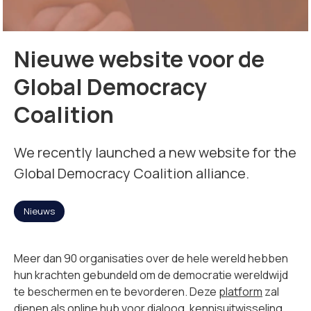
Missie
Nieuwe website voor de
Team
Global Democracy
Coalition
Nieuws
We recently launched a new website for the
Jobs
Global Democracy Coalition alliance.
2
Nieuws
Neem contact op met
Meer dan 90 organisaties over de hele wereld hebben
hun krachten gebundeld om de democratie wereldwijd
te beschermen en te bevorderen. Deze
platform
zal
dienen als online hub voor dialoog, kennisuitwisseling