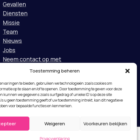
Gevallen
Diensten
Missie
Team
Nieuws
Jobs
Neem contact op met
Toestemming beheren
ervaringen te bieden, gebruiken we technologieën zoals cookies om
rmatie op te slaan en/of te openen. Door toestemming te geven voor deze
n kunnen we gegevens zoals surfgedrag of unieke ID's op deze site
ls u geen toestemming geeft of uw toestemming intrekt, kan dit negatieve
bben voor bepaalde functies en kenmerken.
cepteer
Weigeren
Voorkeuren bekijken
Privacyverklaring