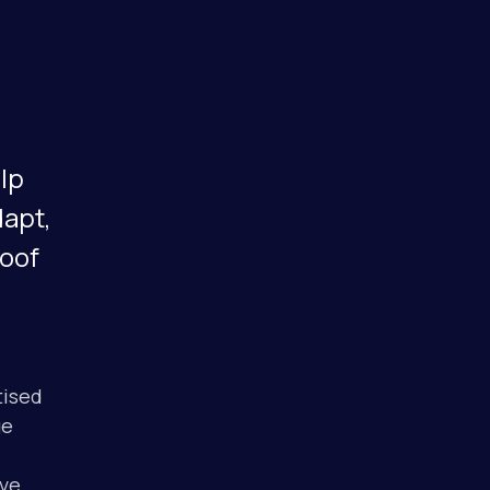
elp
dapt,
roof
tised
ge
ve.