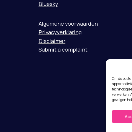
Bluesky
Algemene voorwaarden
Privacyverklaring
Disclaimer
Submit a complaint
Om de beste 
apparaatinfo
technologieë
verwerken. A
gevolgen he
Ac