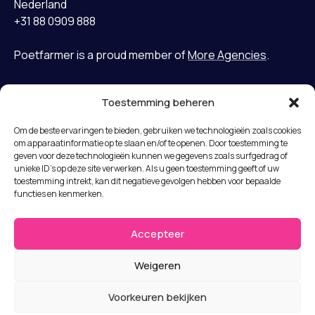
Nederland
+31 88 0909 888
Poetfarmer is a proud member of
More Agencies
.
Toestemming beheren
Home
LinkedIn
Om de beste ervaringen te bieden, gebruiken we technologieën zoals cookies
Gevallen
Bluesky
om apparaatinformatie op te slaan en/of te openen. Door toestemming te
Diensten
geven voor deze technologieën kunnen we gegevens zoals surfgedrag of
unieke ID's op deze site verwerken. Als u geen toestemming geeft of uw
Missie
Algemene voorwaarden
toestemming intrekt, kan dit negatieve gevolgen hebben voor bepaalde
Team
functies en kenmerken.
Privacyverklaring
Nieuws
Disclaimer
Jobs
Accepteer
Submit a complaint
Neem contact op met
Weigeren
© Copyright 2026 Poet Farmer b.v.
Voorkeuren bekijken