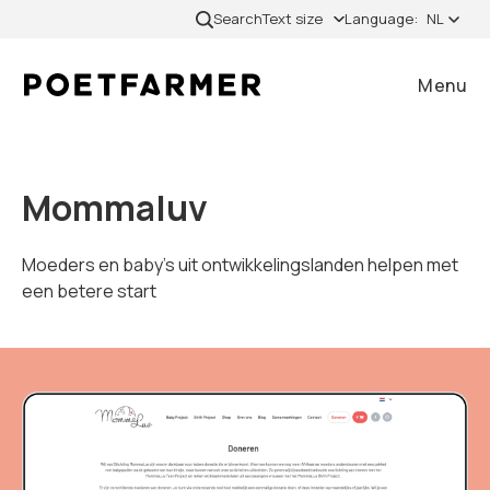
Skip to content
Search
Text size
Language:
NL
Menu
Close
Mommaluv
Home
Moeders en baby's uit ontwikkelingslanden helpen met
een betere start
Gevallen
Diensten