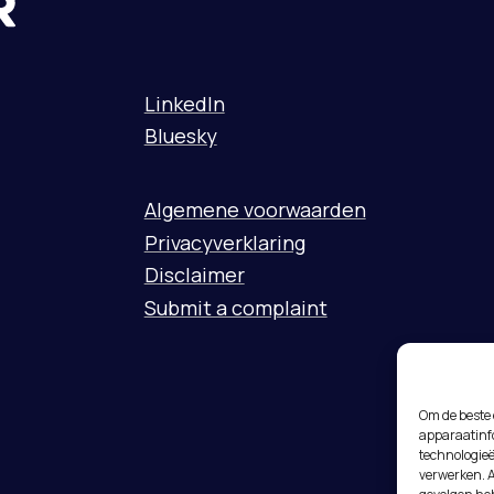
LinkedIn
Bluesky
Algemene voorwaarden
Privacyverklaring
Disclaimer
Submit a complaint
Om de beste 
apparaatinfo
technologieë
verwerken. A