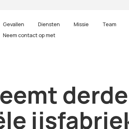
Gevallen
Diensten
Missie
Team
Neem contact op met
eemt derde
le ijsfabrie