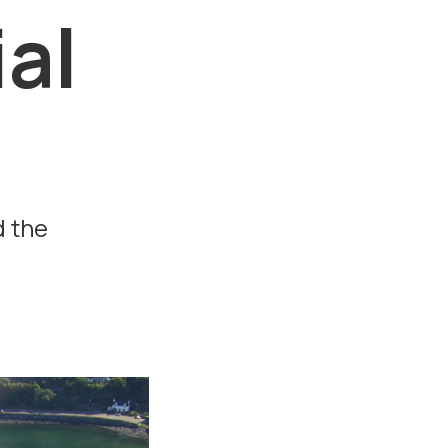
al
d the