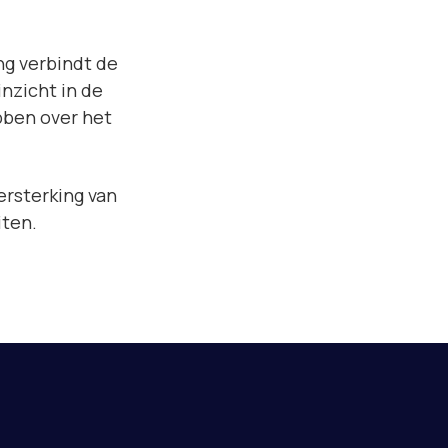
ng verbindt de
nzicht in de
bben over het
ersterking van
iten.