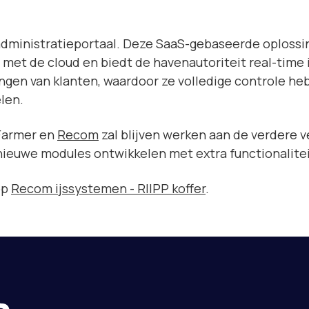
n administratieportaal. Deze SaaS-gebaseerde oplossi
met de cloud en biedt de havenautoriteit real-time i
ingen van klanten, waardoor ze volledige controle he
len.
 Farmer en
Recom
zal blijven werken aan de verdere v
nieuwe modules ontwikkelen met extra functionalite
op
Recom ijssystemen - RIIPP koffer
.