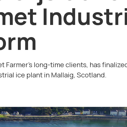
met Industri
form
 Farmer’s long-time clients, has finalize
trial ice plant in Mallaig, Scotland.