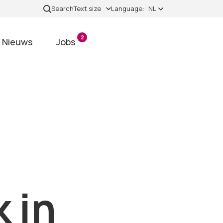
Search
Text size
Language:
NL
2
Nieuws
Jobs
k in