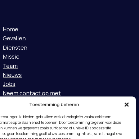
Home
Gevallen
Diensten
Missie
Team
Nieuws
Jobs
Neem contact op met
Toestemming beheren
ervaringen te bieden, gebruiken we technologieën zoals cookies om
rmatie op te slaan en/of te openen. Door toestemming te geven voor deze
n kunnen we gegevens zoals surfgedrag of unieke ID's op deze site
ls u geen toestemming geeft of uw toestemming intrekt, kan dit negatieve